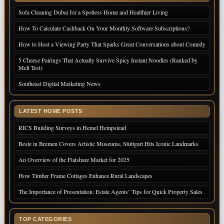
Sofa Cleaning Dubai for a Spotless Home and Healthier Living
How To Calculate Cashback On Your Monthly Software Subscriptions?
How to Host a Viewing Party That Sparks Great Conversations about Comedy
5 Cheese Pairings That Actually Survive Spicy Instant Noodles (Ranked by
Melt Test)
Southeast Digital Marketing News
LATEST HOME POSTS
RICS Building Surveys in Hemel Hempstead
Beste in Bremen Covers Artistic Museums, Stuttgart Hits Iconic Landmarks
An Overview of the Flatshare Market for 2025
How Timber Frame Cottages Enhance Rural Landscapes
The Importance of Presentation: Estate Agents’ Tips for Quick Property Sales
TOP CATEGORIES