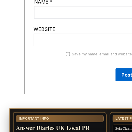
NAME
*
WEBSITE
Save my name, email, and website i
IMPORTANT INFO
LATEST 
Answer Diaries UK Local PR
Sofa Cleani